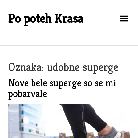
Skip
to
Po poteh Krasa
content
Oznaka:
udobne superge
Nove bele superge so se mi
pobarvale