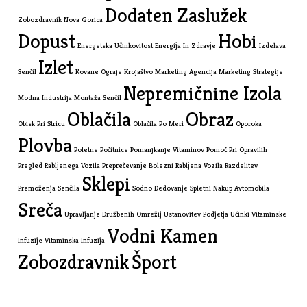
Dodaten Zaslužek
Zobozdravnik Nova Gorica
Dopust
Hobi
Energetska Učinkovitost
Energija In Zdravje
Izdelava
Izlet
Senčil
Kovane Ograje
Krojaštvo
Marketing Agencija
Marketing Strategije
Nepremičnine Izola
Modna Industrija
Montaža Senčil
Oblačila
Obraz
Obisk Pri Stricu
Oblačila Po Meri
Oporoka
Plovba
Poletne Počitnice
Pomanjkanje Vitaminov
Pomoč Pri Opravilih
Pregled Rabljenega Vozila
Preprečevanje Bolezni
Rabljena Vozila
Razdelitev
Sklepi
Premoženja
Senčila
Sodno Dedovanje
Spletni Nakup Avtomobila
Sreča
Upravljanje Družbenih Omrežij
Ustanovitev Podjetja
Učinki Vitaminske
Vodni Kamen
Infuzije
Vitaminska Infuzija
Zobozdravnik
Šport