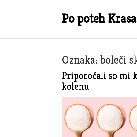
Skip
to
Po poteh Krasa
content
Oznaka:
boleči s
Priporočali so mi 
kolenu