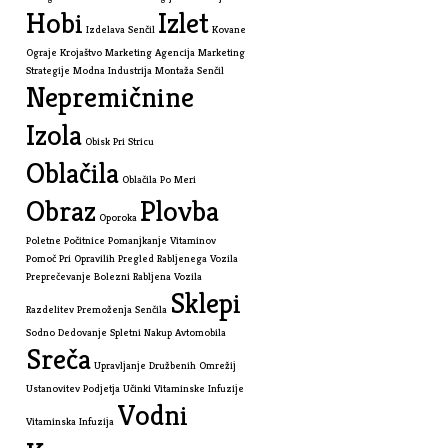
Hobi
Izlet
Izdelava Senčil
Kovane
Ograje
Krojaštvo
Marketing Agencija
Marketing
Strategije
Modna Industrija
Montaža Senčil
Nepremičnine
Izola
Obisk Pri Stricu
Oblačila
Oblačila Po Meri
Obraz
Plovba
Oporoka
Poletne Počitnice
Pomanjkanje Vitaminov
Pomoč Pri Opravilih
Pregled Rabljenega Vozila
Preprečevanje Bolezni
Rabljena Vozila
Sklepi
Razdelitev Premoženja
Senčila
Sodno Dedovanje
Spletni Nakup Avtomobila
Sreča
Upravljanje Družbenih Omrežij
Ustanovitev Podjetja
Učinki Vitaminske Infuzije
Vodni
Vitaminska Infuzija