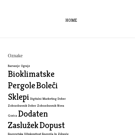
HOME
Oznake
Barvanje Ograje
Bioklimatske
Pergole
Boleči
Sklepi
Digitalni Marketing
Dober
Zobozdravnik
Dober Zobozdravnik Nova
Dodaten
Gorica
Zaslužek
Dopust
Energetska Učinkovitost
Energija In Zdravje