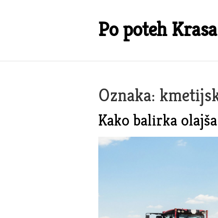
Skip
to
Po poteh Krasa
content
Oznaka:
kmetijs
Kako balirka olajša