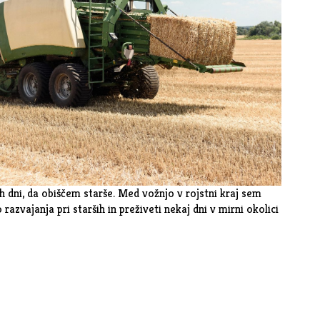
h dni, da obiščem starše. Med vožnjo v rojstni kraj sem
razvajanja pri starših in preživeti nekaj dni v mirni okolici