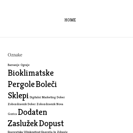
HOME
Oznake
Barvanje Ograje
Bioklimatske
Pergole
Boleči
Sklepi
Digitalni Marketing
Dober
Zobozdravnik
Dober Zobozdravnik Nova
Dodaten
Gorica
Zaslužek
Dopust
Energetska Učinkovitost
Energija In Zdravje