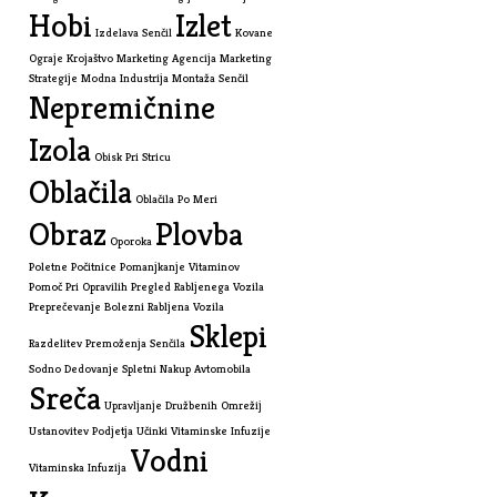
Hobi
Izlet
Izdelava Senčil
Kovane
Ograje
Krojaštvo
Marketing Agencija
Marketing
Strategije
Modna Industrija
Montaža Senčil
Nepremičnine
Izola
Obisk Pri Stricu
Oblačila
Oblačila Po Meri
Obraz
Plovba
Oporoka
Poletne Počitnice
Pomanjkanje Vitaminov
Pomoč Pri Opravilih
Pregled Rabljenega Vozila
Preprečevanje Bolezni
Rabljena Vozila
Sklepi
Razdelitev Premoženja
Senčila
Sodno Dedovanje
Spletni Nakup Avtomobila
Sreča
Upravljanje Družbenih Omrežij
Ustanovitev Podjetja
Učinki Vitaminske Infuzije
Vodni
Vitaminska Infuzija