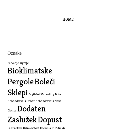
HOME
Oznake
Barvanje Ograje
Bioklimatske
Pergole
Boleči
Sklepi
Digitalni Marketing
Dober
Zobozdravnik
Dober Zobozdravnik Nova
Dodaten
Gorica
Zaslužek
Dopust
Energetska Učinkovitost
Energija In Zdravje