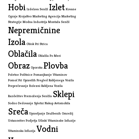
Hobi
Izlet
Izdelava Senčil
Kovane
Ograje
Krojaštvo
Marketing Agencija
Marketing
Strategije
Modna Industrija
Montaža Senčil
Nepremičnine
Izola
Obisk Pri Stricu
Oblačila
Oblačila Po Meri
Obraz
Plovba
Oporoka
Poletne Počitnice
Pomanjkanje Vitaminov
Pomoč Pri Opravilih
Pregled Rabljenega Vozila
Preprečevanje Bolezni
Rabljena Vozila
Sklepi
Razdelitev Premoženja
Senčila
Sodno Dedovanje
Spletni Nakup Avtomobila
Sreča
Upravljanje Družbenih Omrežij
Ustanovitev Podjetja
Učinki Vitaminske Infuzije
Vodni
Vitaminska Infuzija