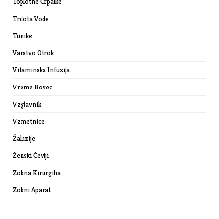
Toplotne Črpalke
Trdota Vode
Tunike
Varstvo Otrok
Vitaminska Infuzija
Vreme Bovec
Vzglavnik
Vzmetnice
Žaluzije
Ženski Čevlji
Zobna Kirurgiha
Zobni Aparat