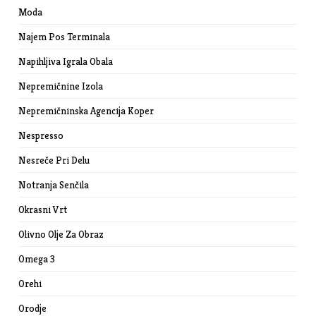
Moda
Najem Pos Terminala
Napihljiva Igrala Obala
Nepremičnine Izola
Nepremičninska Agencija Koper
Nespresso
Nesreče Pri Delu
Notranja Senčila
Okrasni Vrt
Olivno Olje Za Obraz
Omega 3
Orehi
Orodje