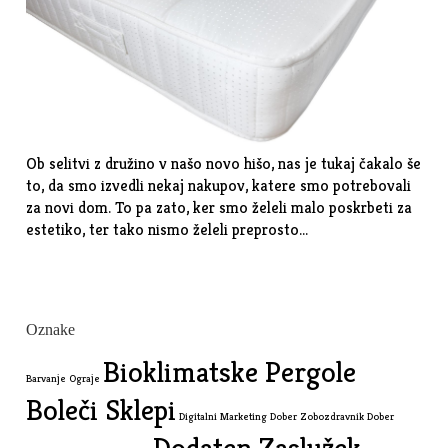
Ob selitvi z družino v našo novo hišo, nas je tukaj čakalo še
to, da smo izvedli nekaj nakupov, katere smo potrebovali
za novi dom. To pa zato, ker smo želeli malo poskrbeti za
estetiko, ter tako nismo želeli preprosto…
Oznake
Bioklimatske Pergole
Barvanje Ograje
Boleči Sklepi
Digitalni Marketing
Dober Zobozdravnik
Dober
Dodaten Zaslužek