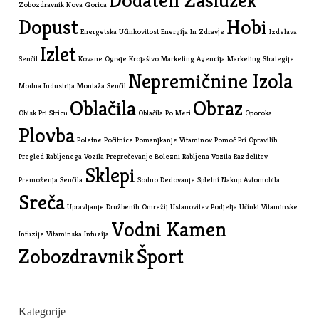
Zobozdravnik Nova Gorica
Dopust
Hobi
Energetska Učinkovitost
Energija In Zdravje
Izdelava
Izlet
Senčil
Kovane Ograje
Krojaštvo
Marketing Agencija
Marketing Strategije
Nepremičnine Izola
Modna Industrija
Montaža Senčil
Oblačila
Obraz
Obisk Pri Stricu
Oblačila Po Meri
Oporoka
Plovba
Poletne Počitnice
Pomanjkanje Vitaminov
Pomoč Pri Opravilih
Pregled Rabljenega Vozila
Preprečevanje Bolezni
Rabljena Vozila
Razdelitev
Sklepi
Premoženja
Senčila
Sodno Dedovanje
Spletni Nakup Avtomobila
Sreča
Upravljanje Družbenih Omrežij
Ustanovitev Podjetja
Učinki Vitaminske
Vodni Kamen
Infuzije
Vitaminska Infuzija
Zobozdravnik
Šport
Kategorije