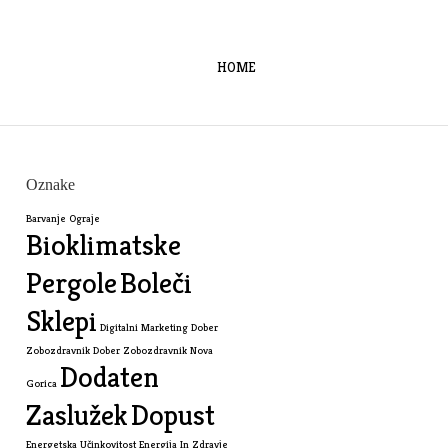
HOME
Oznake
Barvanje Ograje
Bioklimatske
Pergole
Boleči
Sklepi
Digitalni Marketing
Dober
Zobozdravnik
Dober Zobozdravnik Nova
Dodaten
Gorica
Zaslužek
Dopust
Energetska Učinkovitost
Energija In Zdravje