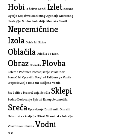
Hobi
Izlet
Izdelava Senčil
Kovane
Ograje
Krojaštvo
Marketing Agencija
Marketing
Strategije
Modna Industrija
Montaža Senčil
Nepremičnine
Izola
Obisk Pri Stricu
Oblačila
Oblačila Po Meri
Obraz
Plovba
Oporoka
Poletne Počitnice
Pomanjkanje Vitaminov
Pomoč Pri Opravilih
Pregled Rabljenega Vozila
Preprečevanje Bolezni
Rabljena Vozila
Sklepi
Razdelitev Premoženja
Senčila
Sodno Dedovanje
Spletni Nakup Avtomobila
Sreča
Upravljanje Družbenih Omrežij
Ustanovitev Podjetja
Učinki Vitaminske Infuzije
Vodni
Vitaminska Infuzija