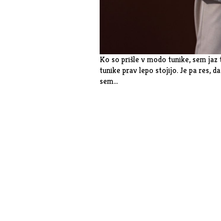
Ko so prišle v modo tunike, sem jaz t
tunike prav lepo stojijo. Je pa res, da
sem…