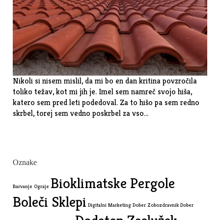
Nikoli si nisem mislil, da mi bo en dan kritina povzročila
toliko težav, kot mi jih je. Imel sem namreč svojo hiša,
katero sem pred leti podedoval. Za to hišo pa sem redno
skrbel, torej sem vedno poskrbel za vso…
Oznake
Bioklimatske Pergole
Barvanje Ograje
Boleči Sklepi
Digitalni Marketing
Dober Zobozdravnik
Dober