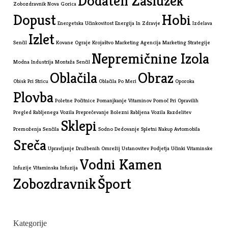
Dodaten Zaslužek
Zobozdravnik Nova Gorica
Dopust
Hobi
Energetska Učinkovitost
Energija In Zdravje
Izdelava
Izlet
Senčil
Kovane Ograje
Krojaštvo
Marketing Agencija
Marketing Strategije
Nepremičnine Izola
Modna Industrija
Montaža Senčil
Oblačila
Obraz
Obisk Pri Stricu
Oblačila Po Meri
Oporoka
Plovba
Poletne Počitnice
Pomanjkanje Vitaminov
Pomoč Pri Opravilih
Pregled Rabljenega Vozila
Preprečevanje Bolezni
Rabljena Vozila
Razdelitev
Sklepi
Premoženja
Senčila
Sodno Dedovanje
Spletni Nakup Avtomobila
Sreča
Upravljanje Družbenih Omrežij
Ustanovitev Podjetja
Učinki Vitaminske
Vodni Kamen
Infuzije
Vitaminska Infuzija
Zobozdravnik
Šport
Kategorije