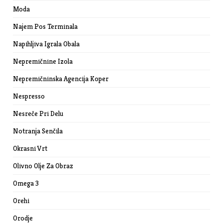
Moda
Najem Pos Terminala
Napihljiva Igrala Obala
Nepremičnine Izola
Nepremičninska Agencija Koper
Nespresso
Nesreče Pri Delu
Notranja Senčila
Okrasni Vrt
Olivno Olje Za Obraz
Omega 3
Orehi
Orodje