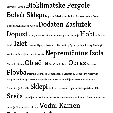
Bioklimatske Pergole
Barvanje Ograje
Boleči Sklepi
Digitalni Marketing
Dober Zobozdravnik
Dober
Dodaten Zaslužek
Zobozdravnik Nova Gorica
Dopust
Hobi
Energetska Učinkovitost
Energija In Zdravje
Izdelava
Izlet
Senčil
Kovane Ograje
Krojaštvo
Marketing Agencija
Marketing Strategije
Nepremičnine Izola
Modna Industrija
Montaža Senčil
Oblačila
Obraz
Obisk Pri Stricu
Oblačila Po Meri
Oporoka
Plovba
Poletne Počitnice
Pomanjkanje Vitaminov
Pomoč Pri Opravilih
Pregled Rabljenega Vozila
Preprečevanje Bolezni
Rabljena Vozila
Razdelitev
Sklepi
Premoženja
Senčila
Sodno Dedovanje
Spletni Nakup Avtomobila
Sreča
Upravljanje Družbenih Omrežij
Ustanovitev Podjetja
Učinki Vitaminske
Vodni Kamen
Infuzije
Vitaminska Infuzija