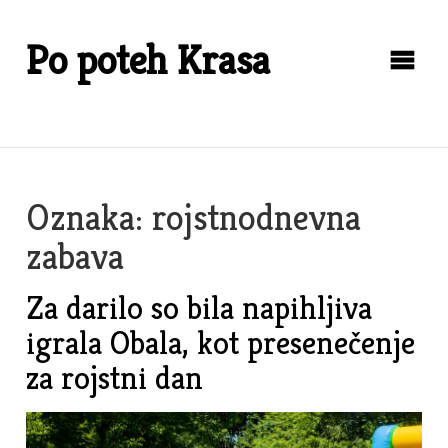
Skip
to
Po poteh Krasa
content
Oznaka:
rojstnodnevna
zabava
Za darilo so bila napihljiva
igrala Obala, kot presenečenje
za rojstni dan