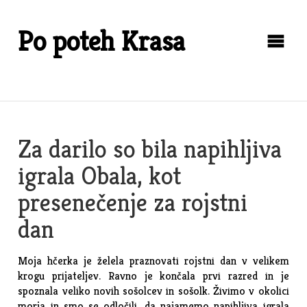
Skip
to
Po poteh Krasa
content
Za darilo so bila napihljiva
igrala Obala, kot
presenečenje za rojstni
dan
Moja hčerka je želela praznovati rojstni dan v velikem
krogu prijateljev. Ravno je končala prvi razred in je
spoznala veliko novih sošolcev in sošolk. Živimo v okolici
morja in smo se odločili, da najamemo napihljiva igrala