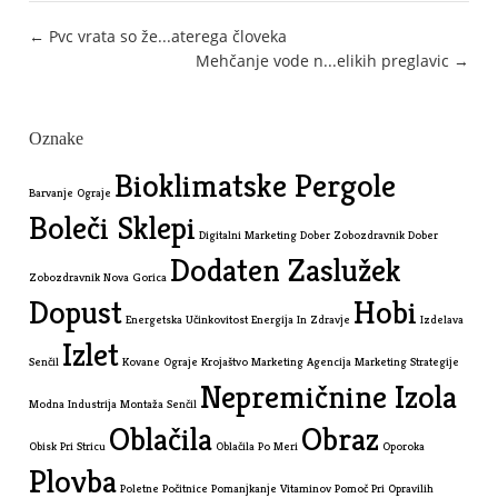
Post
← Pvc vrata so že...aterega človeka
Mehčanje vode n...elikih preglavic →
navigation
Oznake
Bioklimatske Pergole
Barvanje Ograje
Boleči Sklepi
Digitalni Marketing
Dober Zobozdravnik
Dober
Dodaten Zaslužek
Zobozdravnik Nova Gorica
Dopust
Hobi
Energetska Učinkovitost
Energija In Zdravje
Izdelava
Izlet
Senčil
Kovane Ograje
Krojaštvo
Marketing Agencija
Marketing Strategije
Nepremičnine Izola
Modna Industrija
Montaža Senčil
Oblačila
Obraz
Obisk Pri Stricu
Oblačila Po Meri
Oporoka
Plovba
Poletne Počitnice
Pomanjkanje Vitaminov
Pomoč Pri Opravilih