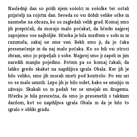
Naslednji dan so prišli njeni sošolci in sošolke ter ostali
prijatelji na rojstni dan. Seveda so vsi dobili velike očke in
nasmehe na obrazu, ko so zagledali velik grad. Komaj smo
jih prepričali, da morajo malo počakat, da hčerki najprej
zapojemo vse najboljše. Hčerka je bila medtem v sobi in ni
razumela, zakaj ne sme ven. Rekli smo ji, da jo čaka
presenečenje in da naj malo počaka. Ko so bili vsi otroci
zbrani, smo jo pripeljali z sobe. Najprej smo ji zapeli in jim
naredili manjšo pojedino. Potem pa so komaj čakali, da
lahko gredo skakat na napihljiva igrala Obala. Ker jih je
bilo veliko, smo jih morali imeti pod kontrolo. Po eni uri
so se malo umirili. Lepo jih je bilo videt, kako se smejijo in
uživajo. Skakali so in padali ter se smejali en drugemu.
Hčerka je bila presrečna, da smo jo presenetili s takšnim
darilom, kot so napihljiva igrala Obala in da je bilo to
igralo v obliki gradu.