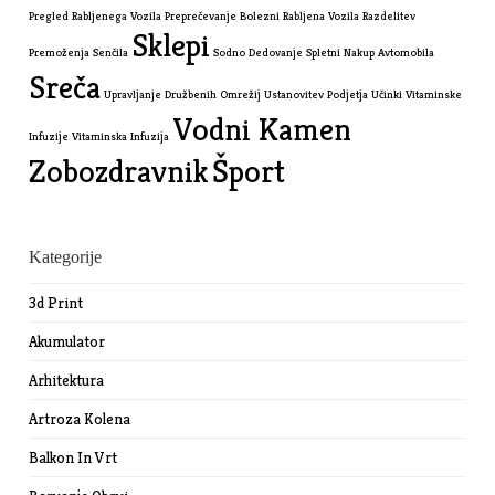
Pregled Rabljenega Vozila
Preprečevanje Bolezni
Rabljena Vozila
Razdelitev
Sklepi
Premoženja
Senčila
Sodno Dedovanje
Spletni Nakup Avtomobila
Sreča
Upravljanje Družbenih Omrežij
Ustanovitev Podjetja
Učinki Vitaminske
Vodni Kamen
Infuzije
Vitaminska Infuzija
Zobozdravnik
Šport
Kategorije
3d Print
Akumulator
Arhitektura
Artroza Kolena
Balkon In Vrt