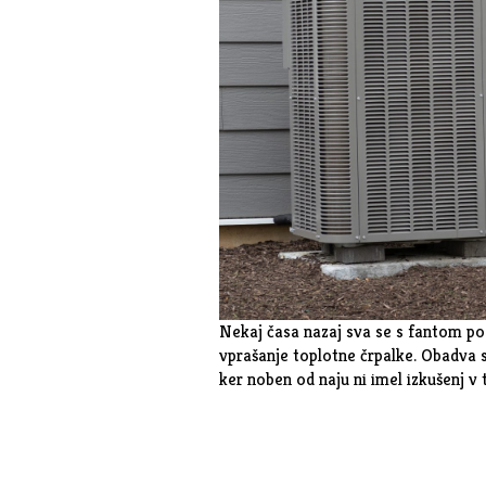
Nekaj časa nazaj sva se s fantom pog
vprašanje toplotne črpalke. Obadva s
ker noben od naju ni imel izkušenj v