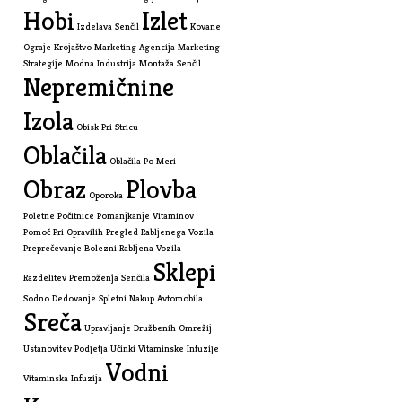
Hobi
Izlet
Izdelava Senčil
Kovane
Ograje
Krojaštvo
Marketing Agencija
Marketing
Strategije
Modna Industrija
Montaža Senčil
Nepremičnine
Izola
Obisk Pri Stricu
Oblačila
Oblačila Po Meri
Obraz
Plovba
Oporoka
Poletne Počitnice
Pomanjkanje Vitaminov
Pomoč Pri Opravilih
Pregled Rabljenega Vozila
Preprečevanje Bolezni
Rabljena Vozila
Sklepi
Razdelitev Premoženja
Senčila
Sodno Dedovanje
Spletni Nakup Avtomobila
Sreča
Upravljanje Družbenih Omrežij
Ustanovitev Podjetja
Učinki Vitaminske Infuzije
Vodni
Vitaminska Infuzija