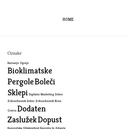
HOME
Oznake
Barvanje Ograje
Bioklimatske
Pergole
Boleči
Sklepi
Digitalni Marketing
Dober
Zobozdravnik
Dober Zobozdravnik Nova
Dodaten
Gorica
Zaslužek
Dopust
Energetska Učinkovitost
Energija In Zdravje