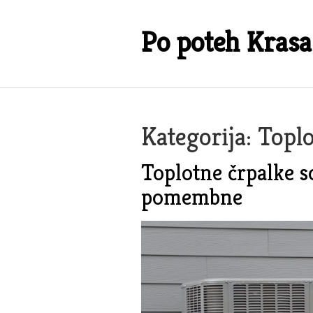
Skip
to
Po poteh Krasa
content
Kategorija:
Toplo
Toplotne črpalke s
pomembne