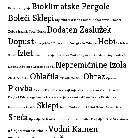
Bioklimatske Pergole
Barvanje Ograje
Boleči Sklepi
Digitalni Marketing
Dober Zobozdravnik
Dober
Dodaten Zaslužek
Zobozdravnik Nova Gorica
Dopust
Hobi
Energetska Učinkovitost
Energija In Zdravje
Izdelava
Izlet
Senčil
Kovane Ograje
Krojaštvo
Marketing Agencija
Marketing Strategije
Nepremičnine Izola
Modna Industrija
Montaža Senčil
Oblačila
Obraz
Obisk Pri Stricu
Oblačila Po Meri
Oporoka
Plovba
Poletne Počitnice
Pomanjkanje Vitaminov
Pomoč Pri Opravilih
Pregled Rabljenega Vozila
Preprečevanje Bolezni
Rabljena Vozila
Razdelitev
Sklepi
Premoženja
Senčila
Sodno Dedovanje
Spletni Nakup Avtomobila
Sreča
Upravljanje Družbenih Omrežij
Ustanovitev Podjetja
Učinki Vitaminske
Vodni Kamen
Infuzije
Vitaminska Infuzija