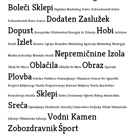
Boleči Sklepi
Digitalni Marketing
Dober Zobozdravnik
Dober
Dodaten Zaslužek
Zobozdravnik Nova Gorica
Dopust
Hobi
Energetska Učinkovitost
Energija In Zdravje
Izdelava
Izlet
Senčil
Kovane Ograje
Krojaštvo
Marketing Agencija
Marketing Strategije
Nepremičnine Izola
Modna Industrija
Montaža Senčil
Oblačila
Obraz
Obisk Pri Stricu
Oblačila Po Meri
Oporoka
Plovba
Poletne Počitnice
Pomanjkanje Vitaminov
Pomoč Pri Opravilih
Pregled Rabljenega Vozila
Preprečevanje Bolezni
Rabljena Vozila
Razdelitev
Sklepi
Premoženja
Senčila
Sodno Dedovanje
Spletni Nakup Avtomobila
Sreča
Upravljanje Družbenih Omrežij
Ustanovitev Podjetja
Učinki Vitaminske
Vodni Kamen
Infuzije
Vitaminska Infuzija
Zobozdravnik
Šport