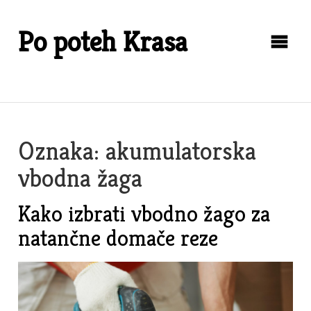
Skip
to
Po poteh Krasa
content
Oznaka:
akumulatorska
vbodna žaga
Kako izbrati vbodno žago za
natančne domače reze