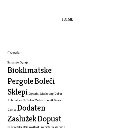
HOME
Oznake
Barvanje Ograje
Bioklimatske
Pergole
Boleči
Sklepi
Digitalni Marketing
Dober
Zobozdravnik
Dober Zobozdravnik Nova
Dodaten
Gorica
Zaslužek
Dopust
Energetska Učinkovitost
Energija In Zdravje