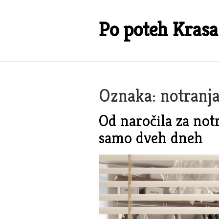
Skip
to
Po poteh Krasa
content
Oznaka:
notranja
Od naročila za not
samo dveh dneh