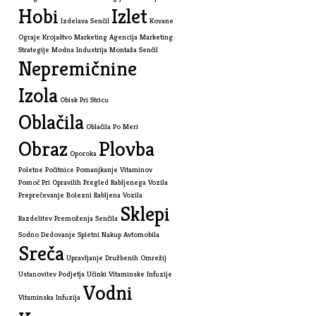
Hobi
Izlet
Izdelava Senčil
Kovane
Ograje
Krojaštvo
Marketing Agencija
Marketing
Strategije
Modna Industrija
Montaža Senčil
Nepremičnine
Izola
Obisk Pri Stricu
Oblačila
Oblačila Po Meri
Obraz
Plovba
Oporoka
Poletne Počitnice
Pomanjkanje Vitaminov
Pomoč Pri Opravilih
Pregled Rabljenega Vozila
Preprečevanje Bolezni
Rabljena Vozila
Sklepi
Razdelitev Premoženja
Senčila
Sodno Dedovanje
Spletni Nakup Avtomobila
Sreča
Upravljanje Družbenih Omrežij
Ustanovitev Podjetja
Učinki Vitaminske Infuzije
Vodni
Vitaminska Infuzija