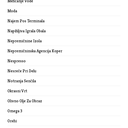
Mehčanje Vode
Moda
Najem Pos Terminala
Napihljiva Igrala Obala
Nepremičnine Izola
Nepremičninska Agencija Koper
Nespresso
Nesreče Pri Delu
Notranja Senčila
Okrasni Vrt
Olivno Olje Za Obraz
Omega 3
Orehi