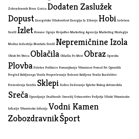
Dodaten Zaslužek
Zobozdravnik Nova Gorica
Dopust
Hobi
Energetska Učinkovitost
Energija In Zdravje
Izdelava
Izlet
Senčil
Kovane Ograje
Krojaštvo
Marketing Agencija
Marketing Strategije
Nepremičnine Izola
Modna Industrija
Montaža Senčil
Oblačila
Obraz
Obisk Pri Stricu
Oblačila Po Meri
Oporoka
Plovba
Poletne Počitnice
Pomanjkanje Vitaminov
Pomoč Pri Opravilih
Pregled Rabljenega Vozila
Preprečevanje Bolezni
Rabljena Vozila
Razdelitev
Sklepi
Premoženja
Senčila
Sodno Dedovanje
Spletni Nakup Avtomobila
Sreča
Upravljanje Družbenih Omrežij
Ustanovitev Podjetja
Učinki Vitaminske
Vodni Kamen
Infuzije
Vitaminska Infuzija
Zobozdravnik
Šport