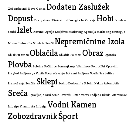
Dodaten Zaslužek
Zobozdravnik Nova Gorica
Dopust
Hobi
Energetska Učinkovitost
Energija In Zdravje
Izdelava
Izlet
Senčil
Kovane Ograje
Krojaštvo
Marketing Agencija
Marketing Strategije
Nepremičnine Izola
Modna Industrija
Montaža Senčil
Oblačila
Obraz
Obisk Pri Stricu
Oblačila Po Meri
Oporoka
Plovba
Poletne Počitnice
Pomanjkanje Vitaminov
Pomoč Pri Opravilih
Pregled Rabljenega Vozila
Preprečevanje Bolezni
Rabljena Vozila
Razdelitev
Sklepi
Premoženja
Senčila
Sodno Dedovanje
Spletni Nakup Avtomobila
Sreča
Upravljanje Družbenih Omrežij
Ustanovitev Podjetja
Učinki Vitaminske
Vodni Kamen
Infuzije
Vitaminska Infuzija
Zobozdravnik
Šport