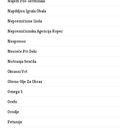
Najem Pos Terminala
Napihljiva Igrala Obala
Nepremičnine Izola
Nepremičninska Agencija Koper
Nespresso
Nesreče Pri Delu
Notranja Senčila
Okrasni Vrt
Olivno Olje Za Obraz
Omega 3
Orehi
Orodje
Petunija