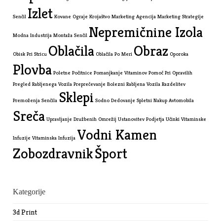
Izlet
Senčil
Kovane Ograje
Krojaštvo
Marketing Agencija
Marketing Strategije
Nepremičnine Izola
Modna Industrija
Montaža Senčil
Oblačila
Obraz
Obisk Pri Stricu
Oblačila Po Meri
Oporoka
Plovba
Poletne Počitnice
Pomanjkanje Vitaminov
Pomoč Pri Opravilih
Pregled Rabljenega Vozila
Preprečevanje Bolezni
Rabljena Vozila
Razdelitev
Sklepi
Premoženja
Senčila
Sodno Dedovanje
Spletni Nakup Avtomobila
Sreča
Upravljanje Družbenih Omrežij
Ustanovitev Podjetja
Učinki Vitaminske
Vodni Kamen
Infuzije
Vitaminska Infuzija
Zobozdravnik
Šport
Kategorije
3d Print