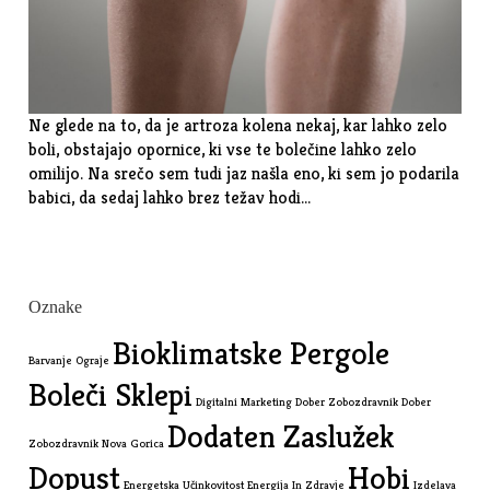
Ne glede na to, da je artroza kolena nekaj, kar lahko zelo
boli, obstajajo opornice, ki vse te bolečine lahko zelo
omilijo. Na srečo sem tudi jaz našla eno, ki sem jo podarila
babici, da sedaj lahko brez težav hodi…
Oznake
Bioklimatske Pergole
Barvanje Ograje
Boleči Sklepi
Digitalni Marketing
Dober Zobozdravnik
Dober
Dodaten Zaslužek
Zobozdravnik Nova Gorica
Dopust
Hobi
Energetska Učinkovitost
Energija In Zdravje
Izdelava