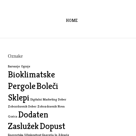
HOME
Oznake
Barvanje Ograje
Bioklimatske
Pergole
Boleči
Sklepi
Digitalni Marketing
Dober
Zobozdravnik
Dober Zobozdravnik Nova
Dodaten
Gorica
Zaslužek
Dopust
Energetska Učinkovitost
Energija In Zdravje