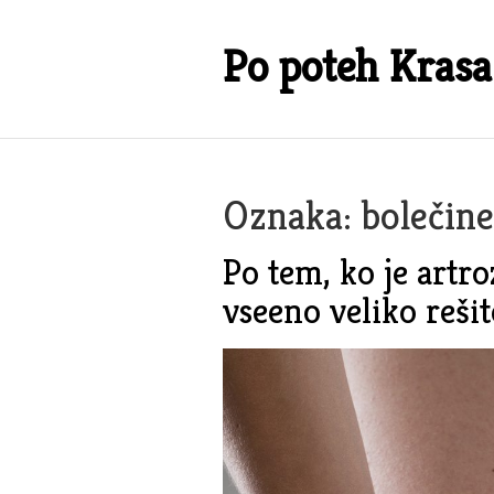
Skip
to
Po poteh Krasa
content
Oznaka:
bolečine
Po tem, ko je artro
vseeno veliko rešit