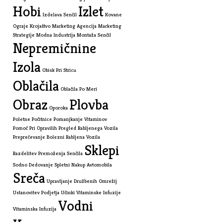
Hobi
Izlet
Izdelava Senčil
Kovane
Ograje
Krojaštvo
Marketing Agencija
Marketing
Strategije
Modna Industrija
Montaža Senčil
Nepremičnine
Izola
Obisk Pri Stricu
Oblačila
Oblačila Po Meri
Obraz
Plovba
Oporoka
Poletne Počitnice
Pomanjkanje Vitaminov
Pomoč Pri Opravilih
Pregled Rabljenega Vozila
Preprečevanje Bolezni
Rabljena Vozila
Sklepi
Razdelitev Premoženja
Senčila
Sodno Dedovanje
Spletni Nakup Avtomobila
Sreča
Upravljanje Družbenih Omrežij
Ustanovitev Podjetja
Učinki Vitaminske Infuzije
Vodni
Vitaminska Infuzija