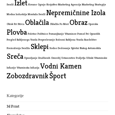
Izlet
Senčil
Kovane Ograje
Krojaštvo
Marketing Agencija
Marketing Strategije
Nepremičnine Izola
Modna Industrija
Montaža Senčil
Oblačila
Obraz
Obisk Pri Stricu
Oblačila Po Meri
Oporoka
Plovba
Poletne Počitnice
Pomanjkanje Vitaminov
Pomoč Pri Opravilih
Pregled Rabljenega Vozila
Preprečevanje Bolezni
Rabljena Vozila
Razdelitev
Sklepi
Premoženja
Senčila
Sodno Dedovanje
Spletni Nakup Avtomobila
Sreča
Upravljanje Družbenih Omrežij
Ustanovitev Podjetja
Učinki Vitaminske
Vodni Kamen
Infuzije
Vitaminska Infuzija
Zobozdravnik
Šport
Kategorije
3d Print