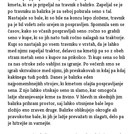
kmeta, ki se je pripeljal na travnik z balirko. Zapeljal se je
po travniku in balirka je za seboj pobirala seno s tal.
Nastajale so bale, ki so bile na koncu lepo zložene, travnik
pa je bil videti zelo urejen in pospravljen. Spomnila sem se
časov, kako so včasih pospravljali seno: ročno so grabili
seno v kupe, ki so jih nato tudi ročno nalagali na traktorje.
Kupi so nastajali po vsem travniku v vrstah, da je lahko
med njimi zapeljal traktor, delavci na kmetiji pa so z obeh
strani metali seno s kupov na prikolico. Ti kupi sena so bili
za nas otroke zelo vabljivi za igranje. Po večerih smo se
igrali skrivalnice med njimi, jih preskakovali in kdaj pa kdaj
kakšnega tudi podrli. Danes je
balirka
eden
najpomembnejših strojev, ki kmetom olajša pospravljanje
sena. Z njo lahko stiskajo seno in slamo, kar omogoča
lažje shranjevanje krme za živino. V hlevih in skednjih jim
balirka prihrani prostor, saj lahko stisnjene bale lepo
zložijo eno zraven druge. Balirke oblikujejo okrogle ali
pravokotne bale, ki jih je lažje prevažati in zlagati, delo pa
je hitrejše in varnejše.