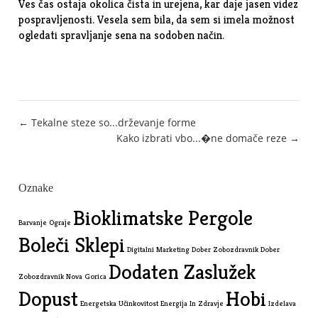
Ves čas ostaja okolica čista in urejena, kar daje jasen videz
pospravljenosti. Vesela sem bila, da sem si imela možnost
ogledati spravljanje sena na sodoben način.
Post
← Tekalne steze so...drževanje forme
Kako izbrati vbo...�ne domače reze →
navigation
Oznake
Bioklimatske Pergole
Barvanje Ograje
Boleči Sklepi
Digitalni Marketing
Dober Zobozdravnik
Dober
Dodaten Zaslužek
Zobozdravnik Nova Gorica
Dopust
Hobi
Energetska Učinkovitost
Energija In Zdravje
Izdelava