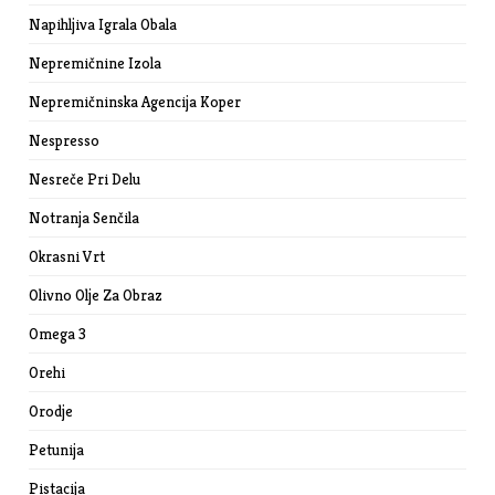
Napihljiva Igrala Obala
Nepremičnine Izola
Nepremičninska Agencija Koper
Nespresso
Nesreče Pri Delu
Notranja Senčila
Okrasni Vrt
Olivno Olje Za Obraz
Omega 3
Orehi
Orodje
Petunija
Pistacija