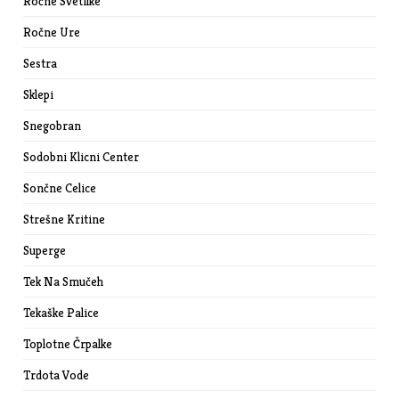
Ročne Svetilke
Ročne Ure
Sestra
Sklepi
Snegobran
Sodobni Klicni Center
Sončne Celice
Strešne Kritine
Superge
Tek Na Smučeh
Tekaške Palice
Toplotne Črpalke
Trdota Vode