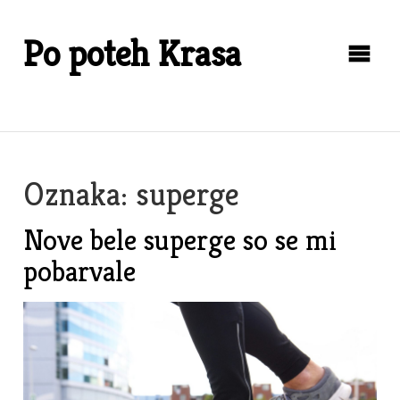
Skip
to
Po poteh Krasa
content
Oznaka:
superge
Nove bele superge so se mi
pobarvale