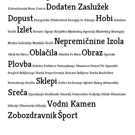
Dodaten Zaslužek
Zobozdravnik Nova Gorica
Dopust
Hobi
Energetska Učinkovitost
Energija In Zdravje
Izdelava
Izlet
Senčil
Kovane Ograje
Krojaštvo
Marketing Agencija
Marketing Strategije
Nepremičnine Izola
Modna Industrija
Montaža Senčil
Oblačila
Obraz
Obisk Pri Stricu
Oblačila Po Meri
Oporoka
Plovba
Poletne Počitnice
Pomanjkanje Vitaminov
Pomoč Pri Opravilih
Pregled Rabljenega Vozila
Preprečevanje Bolezni
Rabljena Vozila
Razdelitev
Sklepi
Premoženja
Senčila
Sodno Dedovanje
Spletni Nakup Avtomobila
Sreča
Upravljanje Družbenih Omrežij
Ustanovitev Podjetja
Učinki Vitaminske
Vodni Kamen
Infuzije
Vitaminska Infuzija
Zobozdravnik
Šport