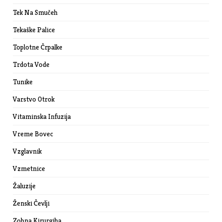
Tek Na Smučeh
Tekaške Palice
Toplotne Črpalke
Trdota Vode
Tunike
Varstvo Otrok
Vitaminska Infuzija
Vreme Bovec
Vzglavnik
Vzmetnice
Žaluzije
Ženski Čevlji
Zobna Kirurgiha