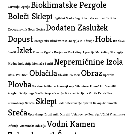
Bioklimatske Pergole
Barvanje Ograje
Boleči Sklepi
Digitalni Marketing
Dober Zobozdravnik
Dober
Dodaten Zaslužek
Zobozdravnik Nova Gorica
Dopust
Hobi
Energetska Učinkovitost
Energija In Zdravje
Izdelava
Izlet
Senčil
Kovane Ograje
Krojaštvo
Marketing Agencija
Marketing Strategije
Nepremičnine Izola
Modna Industrija
Montaža Senčil
Oblačila
Obraz
Obisk Pri Stricu
Oblačila Po Meri
Oporoka
Plovba
Poletne Počitnice
Pomanjkanje Vitaminov
Pomoč Pri Opravilih
Pregled Rabljenega Vozila
Preprečevanje Bolezni
Rabljena Vozila
Razdelitev
Sklepi
Premoženja
Senčila
Sodno Dedovanje
Spletni Nakup Avtomobila
Sreča
Upravljanje Družbenih Omrežij
Ustanovitev Podjetja
Učinki Vitaminske
Vodni Kamen
Infuzije
Vitaminska Infuzija