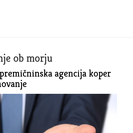
nje ob morju
epremičninska agencija koper
novanje