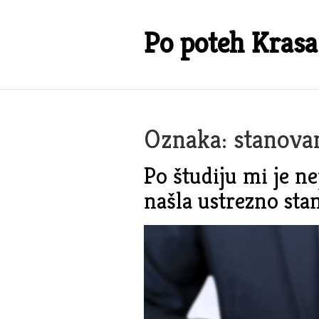
Skip
to
Po poteh Krasa
content
Oznaka:
stanova
Po študiju mi je n
našla ustrezno sta