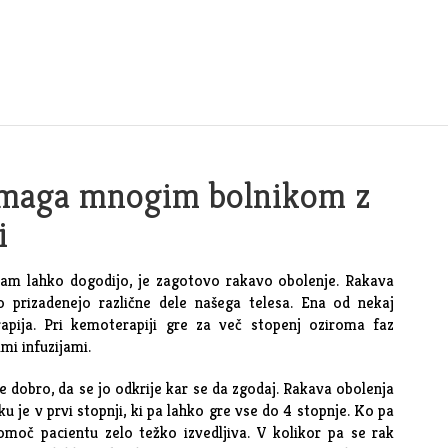
omaga mnogim bolnikom z
i
 nam lahko dogodijo, je zagotovo rakavo obolenje. Rakava
o prizadenejo različne dele našega telesa. Ena od nekaj
apija. Pri kemoterapiji gre za več stopenj oziroma faz
imi infuzijami.
je dobro, da se jo odkrije kar se da zgodaj. Rakava obolenja
u je v prvi stopnji, ki pa lahko gre vse do 4 stopnje. Ko pa
pomoč pacientu zelo težko izvedljiva. V kolikor pa se rak