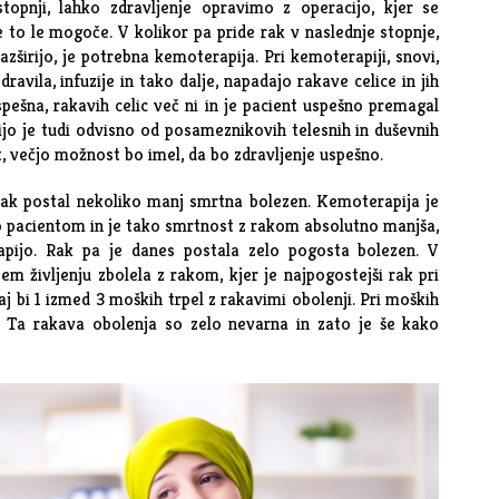
topnji, lahko zdravljenje opravimo z operacijo, kjer se
je to le mogoče. V kolikor pa pride rak v naslednje stopnje,
azširijo, je potrebna
kemoterapija
. Pri kemoterapiji, snovi,
zdravila, infuzije in tako dalje, napadajo rakave celice in jih
spešna, rakavih celic več ni in je pacient uspešno premagal
jo je tudi odvisno od posameznikovih telesnih in duševnih
t, večjo možnost bo imel, da bo zdravljenje uspešno.
 rak postal nekoliko manj smrtna bolezen. Kemoterapija je
 pacientom in je tako smrtnost z rakom absolutno manjša,
pijo. Rak pa je danes postala zelo pogosta bolezen. V
em življenju zbolela z rakom, kjer je najpogostejši rak pri
aj bi 1 izmed 3 moških trpel z rakavimi obolenji. Pri moških
i. Ta rakava obolenja so zelo nevarna in zato je še kako