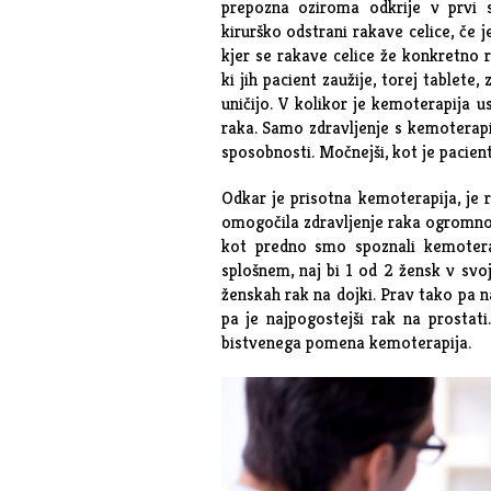
prepozna oziroma odkrije v prvi s
kirurško odstrani rakave celice, če 
kjer se rakave celice že konkretno r
ki jih pacient zaužije, torej tablete, 
uničijo. V kolikor je kemoterapija u
raka. Samo zdravljenje s kemoterapi
sposobnosti. Močnejši, kot je pacien
Odkar je prisotna kemoterapija, je
omogočila zdravljenje raka ogromno
kot predno smo spoznali kemotera
splošnem, naj bi 1 od 2 žensk v svoj
ženskah rak na dojki. Prav tako pa n
pa je najpogostejši rak na prostat
bistvenega pomena kemoterapija.