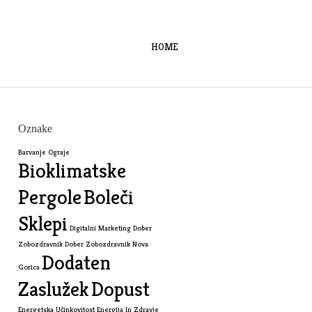
HOME
Oznake
Barvanje Ograje
Bioklimatske
Pergole
Boleči
Sklepi
Digitalni Marketing
Dober
Zobozdravnik
Dober Zobozdravnik Nova
Dodaten
Gorica
Zaslužek
Dopust
Energetska Učinkovitost
Energija In Zdravje