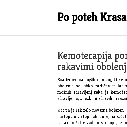
Skip
to
Po poteh Krasa
content
Kemoterapija p
rakavimi obolenj
Ena izmed najhujših obolenj, ki se
obolenja so lahko različna in lahk
možnih zdravljenj raka je kemoter
zdravljenja, z težkimi zdravili in razn
Ker pa je rak zelo nevarna bolezen, 
nastopajo v stopnjah. Torej na začetk
je rak prišel v zadnjo stopnjo, je 