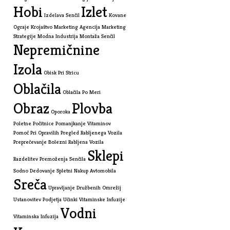
Hobi
Izlet
Izdelava Senčil
Kovane
Ograje
Krojaštvo
Marketing Agencija
Marketing
Strategije
Modna Industrija
Montaža Senčil
Nepremičnine
Izola
Obisk Pri Stricu
Oblačila
Oblačila Po Meri
Obraz
Plovba
Oporoka
Poletne Počitnice
Pomanjkanje Vitaminov
Pomoč Pri Opravilih
Pregled Rabljenega Vozila
Preprečevanje Bolezni
Rabljena Vozila
Sklepi
Razdelitev Premoženja
Senčila
Sodno Dedovanje
Spletni Nakup Avtomobila
Sreča
Upravljanje Družbenih Omrežij
Ustanovitev Podjetja
Učinki Vitaminske Infuzije
Vodni
Vitaminska Infuzija