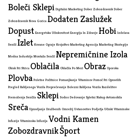
Boleči Sklepi
Digitalni Marketing
Dober Zobozdravnik
Dober
Dodaten Zaslužek
Zobozdravnik Nova Gorica
Dopust
Hobi
Energetska Učinkovitost
Energija In Zdravje
Izdelava
Izlet
Senčil
Kovane Ograje
Krojaštvo
Marketing Agencija
Marketing Strategije
Nepremičnine Izola
Modna Industrija
Montaža Senčil
Oblačila
Obraz
Obisk Pri Stricu
Oblačila Po Meri
Oporoka
Plovba
Poletne Počitnice
Pomanjkanje Vitaminov
Pomoč Pri Opravilih
Pregled Rabljenega Vozila
Preprečevanje Bolezni
Rabljena Vozila
Razdelitev
Sklepi
Premoženja
Senčila
Sodno Dedovanje
Spletni Nakup Avtomobila
Sreča
Upravljanje Družbenih Omrežij
Ustanovitev Podjetja
Učinki Vitaminske
Vodni Kamen
Infuzije
Vitaminska Infuzija
Zobozdravnik
Šport