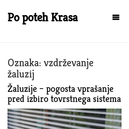
Skip
to
Po poteh Krasa
content
Oznaka:
vzdrževanje
žaluzij
Žaluzije – pogosta vprašanje
pred izbiro tovrstnega sistema