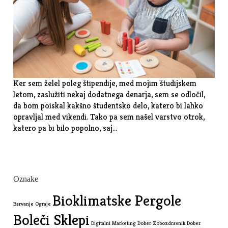
Ker sem želel poleg štipendije, med mojim študijskem
letom, zaslužiti nekaj dodatnega denarja, sem se odločil,
da bom poiskal kakšno študentsko delo, katero bi lahko
opravljal med vikendi. Tako pa sem našel varstvo otrok,
katero pa bi bilo popolno, saj…
Oznake
Bioklimatske Pergole
Barvanje Ograje
Boleči Sklepi
Digitalni Marketing
Dober Zobozdravnik
Dober