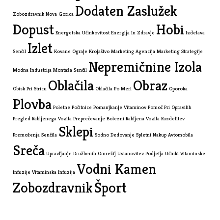
Dodaten Zaslužek
Zobozdravnik Nova Gorica
Dopust
Hobi
Energetska Učinkovitost
Energija In Zdravje
Izdelava
Izlet
Senčil
Kovane Ograje
Krojaštvo
Marketing Agencija
Marketing Strategije
Nepremičnine Izola
Modna Industrija
Montaža Senčil
Oblačila
Obraz
Obisk Pri Stricu
Oblačila Po Meri
Oporoka
Plovba
Poletne Počitnice
Pomanjkanje Vitaminov
Pomoč Pri Opravilih
Pregled Rabljenega Vozila
Preprečevanje Bolezni
Rabljena Vozila
Razdelitev
Sklepi
Premoženja
Senčila
Sodno Dedovanje
Spletni Nakup Avtomobila
Sreča
Upravljanje Družbenih Omrežij
Ustanovitev Podjetja
Učinki Vitaminske
Vodni Kamen
Infuzije
Vitaminska Infuzija
Zobozdravnik
Šport