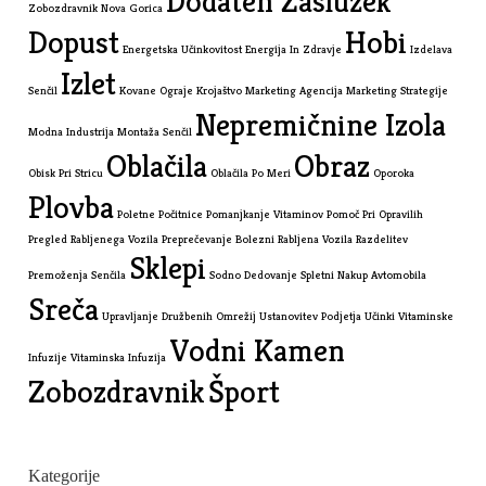
Dodaten Zaslužek
Zobozdravnik Nova Gorica
Dopust
Hobi
Energetska Učinkovitost
Energija In Zdravje
Izdelava
Izlet
Senčil
Kovane Ograje
Krojaštvo
Marketing Agencija
Marketing Strategije
Nepremičnine Izola
Modna Industrija
Montaža Senčil
Oblačila
Obraz
Obisk Pri Stricu
Oblačila Po Meri
Oporoka
Plovba
Poletne Počitnice
Pomanjkanje Vitaminov
Pomoč Pri Opravilih
Pregled Rabljenega Vozila
Preprečevanje Bolezni
Rabljena Vozila
Razdelitev
Sklepi
Premoženja
Senčila
Sodno Dedovanje
Spletni Nakup Avtomobila
Sreča
Upravljanje Družbenih Omrežij
Ustanovitev Podjetja
Učinki Vitaminske
Vodni Kamen
Infuzije
Vitaminska Infuzija
Zobozdravnik
Šport
Kategorije