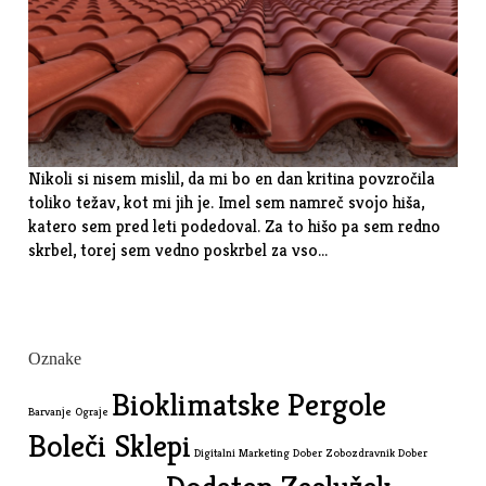
Nikoli si nisem mislil, da mi bo en dan kritina povzročila
toliko težav, kot mi jih je. Imel sem namreč svojo hiša,
katero sem pred leti podedoval. Za to hišo pa sem redno
skrbel, torej sem vedno poskrbel za vso…
Oznake
Bioklimatske Pergole
Barvanje Ograje
Boleči Sklepi
Digitalni Marketing
Dober Zobozdravnik
Dober