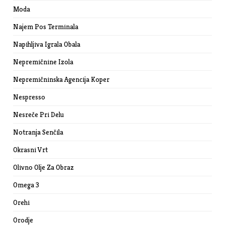
Moda
Najem Pos Terminala
Napihljiva Igrala Obala
Nepremičnine Izola
Nepremičninska Agencija Koper
Nespresso
Nesreče Pri Delu
Notranja Senčila
Okrasni Vrt
Olivno Olje Za Obraz
Omega 3
Orehi
Orodje