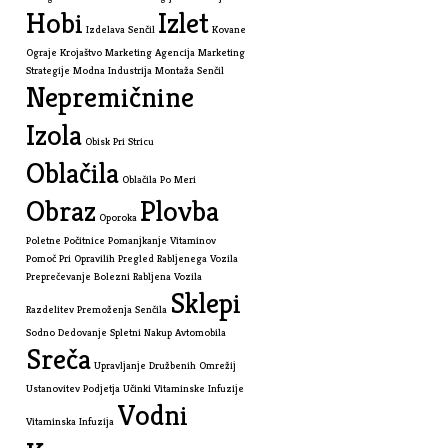
Hobi
Izlet
Izdelava Senčil
Kovane
Ograje
Krojaštvo
Marketing Agencija
Marketing
Strategije
Modna Industrija
Montaža Senčil
Nepremičnine
Izola
Obisk Pri Stricu
Oblačila
Oblačila Po Meri
Obraz
Plovba
Oporoka
Poletne Počitnice
Pomanjkanje Vitaminov
Pomoč Pri Opravilih
Pregled Rabljenega Vozila
Preprečevanje Bolezni
Rabljena Vozila
Sklepi
Razdelitev Premoženja
Senčila
Sodno Dedovanje
Spletni Nakup Avtomobila
Sreča
Upravljanje Družbenih Omrežij
Ustanovitev Podjetja
Učinki Vitaminske Infuzije
Vodni
Vitaminska Infuzija