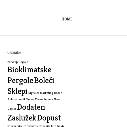
HOME
Oznake
Barvanje Ograje
Bioklimatske
Pergole
Boleči
Sklepi
Digitalni Marketing
Dober
Zobozdravnik
Dober Zobozdravnik Nova
Dodaten
Gorica
Zaslužek
Dopust
Energetska Učinkovitost
Energija In Zdravje