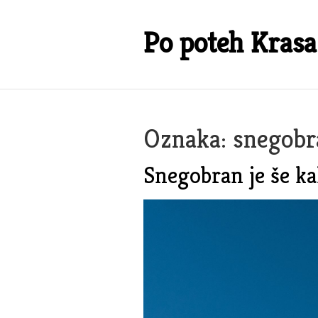
Skip
to
Po poteh Krasa
content
Oznaka:
snegobr
Snegobran je še k