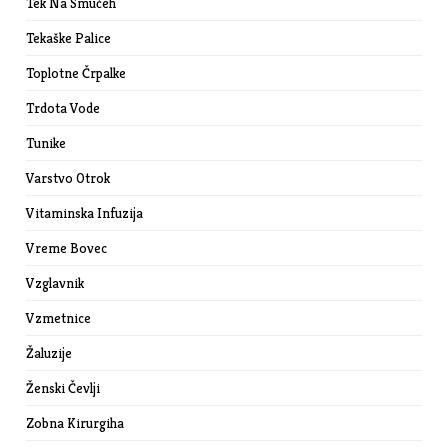
Tek Na Smučeh
Tekaške Palice
Toplotne Črpalke
Trdota Vode
Tunike
Varstvo Otrok
Vitaminska Infuzija
Vreme Bovec
Vzglavnik
Vzmetnice
Žaluzije
Ženski Čevlji
Zobna Kirurgiha