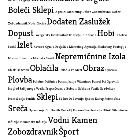
Barvanje Ograje
Boleči Sklepi
Digitalni Marketing
Dober Zobozdravnik
Dober
Dodaten Zaslužek
Zobozdravnik Nova Gorica
Dopust
Hobi
Energetska Učinkovitost
Energija In Zdravje
Izdelava
Izlet
Senčil
Kovane Ograje
Krojaštvo
Marketing Agencija
Marketing Strategije
Nepremičnine Izola
Modna Industrija
Montaža Senčil
Oblačila
Obraz
Obisk Pri Stricu
Oblačila Po Meri
Oporoka
Plovba
Poletne Počitnice
Pomanjkanje Vitaminov
Pomoč Pri Opravilih
Pregled Rabljenega Vozila
Preprečevanje Bolezni
Rabljena Vozila
Razdelitev
Sklepi
Premoženja
Senčila
Sodno Dedovanje
Spletni Nakup Avtomobila
Sreča
Upravljanje Družbenih Omrežij
Ustanovitev Podjetja
Učinki Vitaminske
Vodni Kamen
Infuzije
Vitaminska Infuzija
Zobozdravnik
Šport