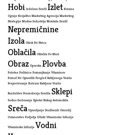
Hobi
Izlet
Izdelava Senčil
Kovane
Ograje
Krojaštvo
Marketing Agencija
Marketing
Strategije
Modna Industrija
Montaža Senčil
Nepremičnine
Izola
Obisk Pri Stricu
Oblačila
Oblačila Po Meri
Obraz
Plovba
Oporoka
Poletne Počitnice
Pomanjkanje Vitaminov
Pomoč Pri Opravilih
Pregled Rabljenega Vozila
Preprečevanje Bolezni
Rabljena Vozila
Sklepi
Razdelitev Premoženja
Senčila
Sodno Dedovanje
Spletni Nakup Avtomobila
Sreča
Upravljanje Družbenih Omrežij
Ustanovitev Podjetja
Učinki Vitaminske Infuzije
Vodni
Vitaminska Infuzija