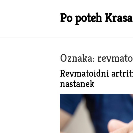
Skip
to
Po poteh Krasa
content
Oznaka:
revmatoi
Revmatoidni artrit
nastanek