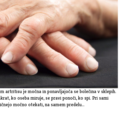
 artritisu je močna in ponavljajoča se bolečina v sklepih.
krat, ko oseba miruje, se pravi ponoči, ko spi. Pri sami
 pričnejo močno otekati, na samem predelu…