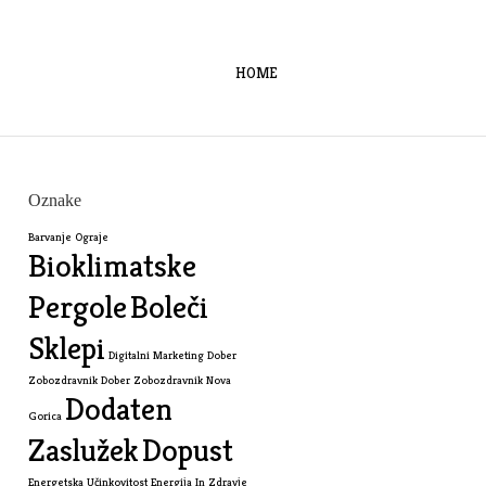
HOME
Oznake
Barvanje Ograje
Bioklimatske
Pergole
Boleči
Sklepi
Digitalni Marketing
Dober
Zobozdravnik
Dober Zobozdravnik Nova
Dodaten
Gorica
Zaslužek
Dopust
Energetska Učinkovitost
Energija In Zdravje