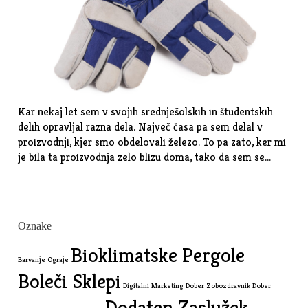
Kar nekaj let sem v svojih srednješolskih in študentskih
delih opravljal razna dela. Največ časa pa sem delal v
proizvodnji, kjer smo obdelovali železo. To pa zato, ker mi
je bila ta proizvodnja zelo blizu doma, tako da sem se…
Oznake
Bioklimatske Pergole
Barvanje Ograje
Boleči Sklepi
Digitalni Marketing
Dober Zobozdravnik
Dober
Dodaten Zaslužek