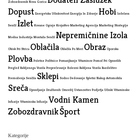
Zobozdravnik Nova Gorica
Dopust
Hobi
Energetska Učinkovitost
Energija In Zdravje
Izdelava
Izlet
Senčil
Kovane Ograje
Krojaštvo
Marketing Agencija
Marketing Strategije
Nepremičnine Izola
Modna Industrija
Montaža Senčil
Oblačila
Obraz
Obisk Pri Stricu
Oblačila Po Meri
Oporoka
Plovba
Poletne Počitnice
Pomanjkanje Vitaminov
Pomoč Pri Opravilih
Pregled Rabljenega Vozila
Preprečevanje Bolezni
Rabljena Vozila
Razdelitev
Sklepi
Premoženja
Senčila
Sodno Dedovanje
Spletni Nakup Avtomobila
Sreča
Upravljanje Družbenih Omrežij
Ustanovitev Podjetja
Učinki Vitaminske
Vodni Kamen
Infuzije
Vitaminska Infuzija
Zobozdravnik
Šport
Kategorije