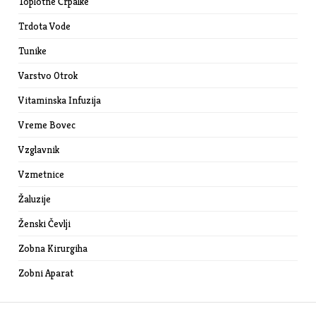
Toplotne Črpalke
Trdota Vode
Tunike
Varstvo Otrok
Vitaminska Infuzija
Vreme Bovec
Vzglavnik
Vzmetnice
Žaluzije
Ženski Čevlji
Zobna Kirurgiha
Zobni Aparat