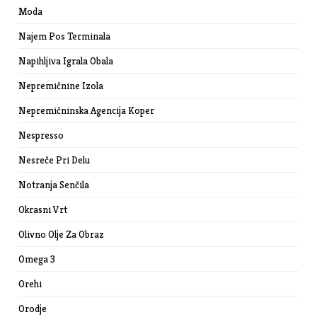
Moda
Najem Pos Terminala
Napihljiva Igrala Obala
Nepremičnine Izola
Nepremičninska Agencija Koper
Nespresso
Nesreče Pri Delu
Notranja Senčila
Okrasni Vrt
Olivno Olje Za Obraz
Omega 3
Orehi
Orodje