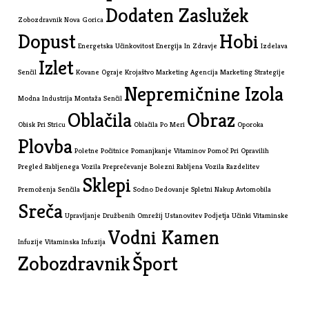
Dodaten Zaslužek
Zobozdravnik Nova Gorica
Dopust
Hobi
Energetska Učinkovitost
Energija In Zdravje
Izdelava
Izlet
Senčil
Kovane Ograje
Krojaštvo
Marketing Agencija
Marketing Strategije
Nepremičnine Izola
Modna Industrija
Montaža Senčil
Oblačila
Obraz
Obisk Pri Stricu
Oblačila Po Meri
Oporoka
Plovba
Poletne Počitnice
Pomanjkanje Vitaminov
Pomoč Pri Opravilih
Pregled Rabljenega Vozila
Preprečevanje Bolezni
Rabljena Vozila
Razdelitev
Sklepi
Premoženja
Senčila
Sodno Dedovanje
Spletni Nakup Avtomobila
Sreča
Upravljanje Družbenih Omrežij
Ustanovitev Podjetja
Učinki Vitaminske
Vodni Kamen
Infuzije
Vitaminska Infuzija
Zobozdravnik
Šport