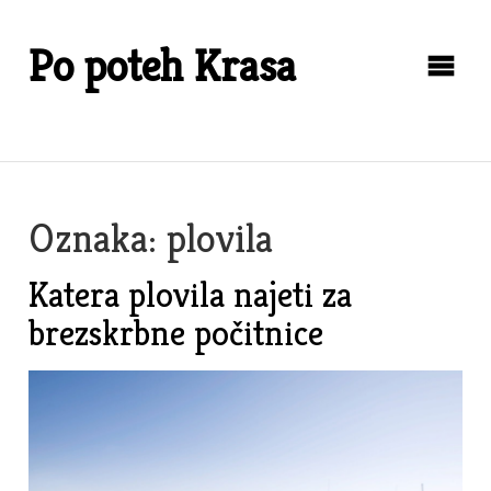
Skip
to
Po poteh Krasa
content
Oznaka:
plovila
Katera plovila najeti za
brezskrbne počitnice