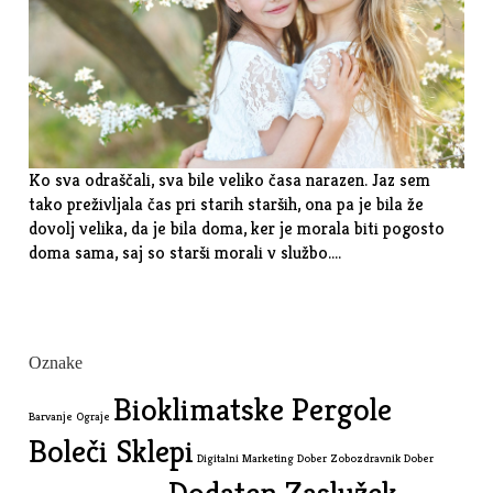
Ko sva odraščali, sva bile veliko časa narazen. Jaz sem
tako preživljala čas pri starih starših, ona pa je bila že
dovolj velika, da je bila doma, ker je morala biti pogosto
doma sama, saj so starši morali v službo.…
Oznake
Bioklimatske Pergole
Barvanje Ograje
Boleči Sklepi
Digitalni Marketing
Dober Zobozdravnik
Dober
Dodaten Zaslužek