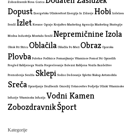
Zobozdravnik Nova Gorica
Dopust
Hobi
Energetska Učinkovitost
Energija In Zdravje
Izdelava
Izlet
Senčil
Kovane Ograje
Krojaštvo
Marketing Agencija
Marketing Strategije
Nepremičnine Izola
Modna Industrija
Montaža Senčil
Oblačila
Obraz
Obisk Pri Stricu
Oblačila Po Meri
Oporoka
Plovba
Poletne Počitnice
Pomanjkanje Vitaminov
Pomoč Pri Opravilih
Pregled Rabljenega Vozila
Preprečevanje Bolezni
Rabljena Vozila
Razdelitev
Sklepi
Premoženja
Senčila
Sodno Dedovanje
Spletni Nakup Avtomobila
Sreča
Upravljanje Družbenih Omrežij
Ustanovitev Podjetja
Učinki Vitaminske
Vodni Kamen
Infuzije
Vitaminska Infuzija
Zobozdravnik
Šport
Kategorije