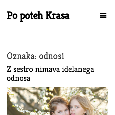
Skip
to
Po poteh Krasa
content
Oznaka:
odnosi
Z sestro nimava idelanega
odnosa