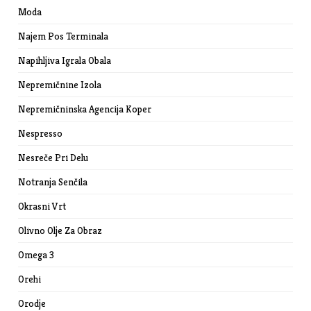
Moda
Najem Pos Terminala
Napihljiva Igrala Obala
Nepremičnine Izola
Nepremičninska Agencija Koper
Nespresso
Nesreče Pri Delu
Notranja Senčila
Okrasni Vrt
Olivno Olje Za Obraz
Omega 3
Orehi
Orodje