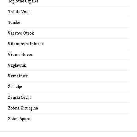
Toplotne Črpalke
Trdota Vode
Tunike
Varstvo Otrok
Vitaminska Infuzija
Vreme Bovec
Vzglavnik
Vzmetnice
Žaluzije
Ženski Čevlji
Zobna Kirurgiha
Zobni Aparat