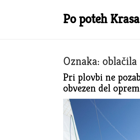
Skip
to
Po poteh Krasa
content
Oznaka:
oblačila
Pri plovbi ne poza
obvezen del oprem