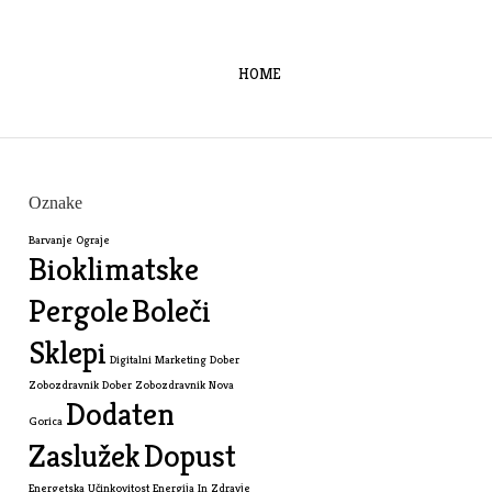
HOME
Oznake
Barvanje Ograje
Bioklimatske
Pergole
Boleči
Sklepi
Digitalni Marketing
Dober
Zobozdravnik
Dober Zobozdravnik Nova
Dodaten
Gorica
Zaslužek
Dopust
Energetska Učinkovitost
Energija In Zdravje