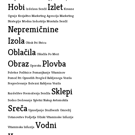
Hobi
Izlet
Izdelava Senčil
Kovane
Ograje
Krojaštvo
Marketing Agencija
Marketing
Strategije
Modna Industrija
Montaža Senčil
Nepremičnine
Izola
Obisk Pri Stricu
Oblačila
Oblačila Po Meri
Obraz
Plovba
Oporoka
Poletne Počitnice
Pomanjkanje Vitaminov
Pomoč Pri Opravilih
Pregled Rabljenega Vozila
Preprečevanje Bolezni
Rabljena Vozila
Sklepi
Razdelitev Premoženja
Senčila
Sodno Dedovanje
Spletni Nakup Avtomobila
Sreča
Upravljanje Družbenih Omrežij
Ustanovitev Podjetja
Učinki Vitaminske Infuzije
Vodni
Vitaminska Infuzija