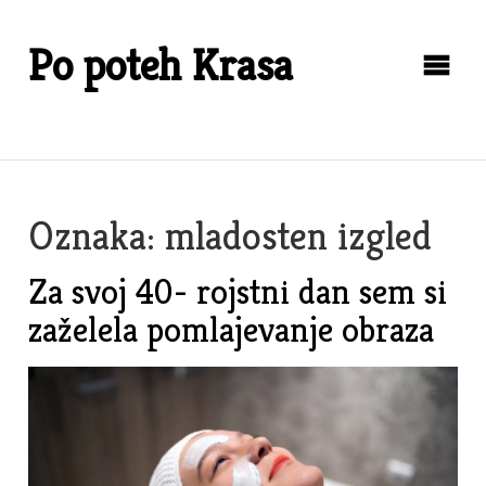
Skip
to
Po poteh Krasa
content
Oznaka:
mladosten izgled
Za svoj 40- rojstni dan sem si
zaželela pomlajevanje obraza