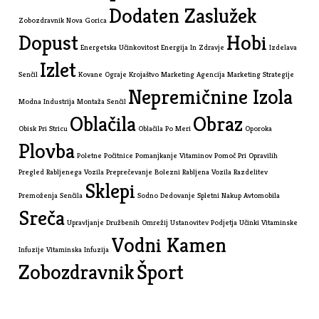
Dodaten Zaslužek
Zobozdravnik Nova Gorica
Dopust
Hobi
Energetska Učinkovitost
Energija In Zdravje
Izdelava
Izlet
Senčil
Kovane Ograje
Krojaštvo
Marketing Agencija
Marketing Strategije
Nepremičnine Izola
Modna Industrija
Montaža Senčil
Oblačila
Obraz
Obisk Pri Stricu
Oblačila Po Meri
Oporoka
Plovba
Poletne Počitnice
Pomanjkanje Vitaminov
Pomoč Pri Opravilih
Pregled Rabljenega Vozila
Preprečevanje Bolezni
Rabljena Vozila
Razdelitev
Sklepi
Premoženja
Senčila
Sodno Dedovanje
Spletni Nakup Avtomobila
Sreča
Upravljanje Družbenih Omrežij
Ustanovitev Podjetja
Učinki Vitaminske
Vodni Kamen
Infuzije
Vitaminska Infuzija
Zobozdravnik
Šport