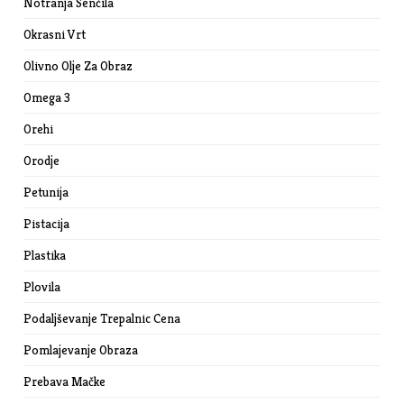
Notranja Senčila
Okrasni Vrt
Olivno Olje Za Obraz
Omega 3
Orehi
Orodje
Petunija
Pistacija
Plastika
Plovila
Podaljševanje Trepalnic Cena
Pomlajevanje Obraza
Prebava Mačke