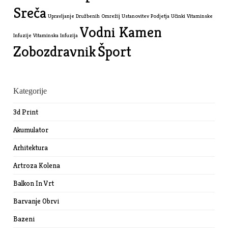
Sreča
Upravljanje Družbenih Omrežij
Ustanovitev Podjetja
Učinki Vitaminske
Vodni Kamen
Infuzije
Vitaminska Infuzija
Zobozdravnik
Šport
Kategorije
3d Print
Akumulator
Arhitektura
Artroza Kolena
Balkon In Vrt
Barvanje Obrvi
Bazeni