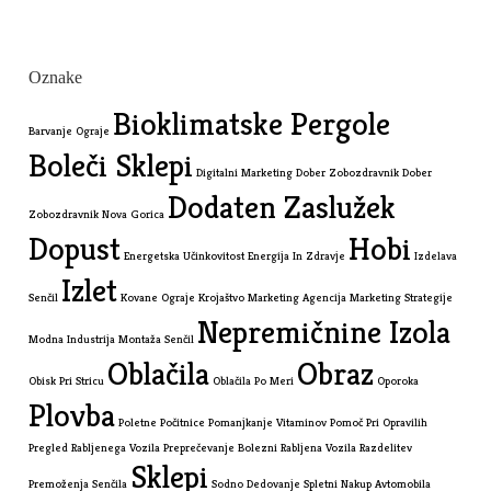
Oznake
Bioklimatske Pergole
Barvanje Ograje
Boleči Sklepi
Digitalni Marketing
Dober Zobozdravnik
Dober
Dodaten Zaslužek
Zobozdravnik Nova Gorica
Dopust
Hobi
Energetska Učinkovitost
Energija In Zdravje
Izdelava
Izlet
Senčil
Kovane Ograje
Krojaštvo
Marketing Agencija
Marketing Strategije
Nepremičnine Izola
Modna Industrija
Montaža Senčil
Oblačila
Obraz
Obisk Pri Stricu
Oblačila Po Meri
Oporoka
Plovba
Poletne Počitnice
Pomanjkanje Vitaminov
Pomoč Pri Opravilih
Pregled Rabljenega Vozila
Preprečevanje Bolezni
Rabljena Vozila
Razdelitev
Sklepi
Premoženja
Senčila
Sodno Dedovanje
Spletni Nakup Avtomobila