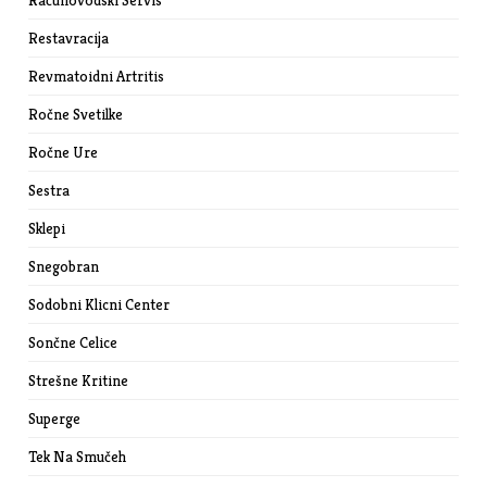
Računovodski Servis
Restavracija
Revmatoidni Artritis
Ročne Svetilke
Ročne Ure
Sestra
Sklepi
Snegobran
Sodobni Klicni Center
Sončne Celice
Strešne Kritine
Superge
Tek Na Smučeh