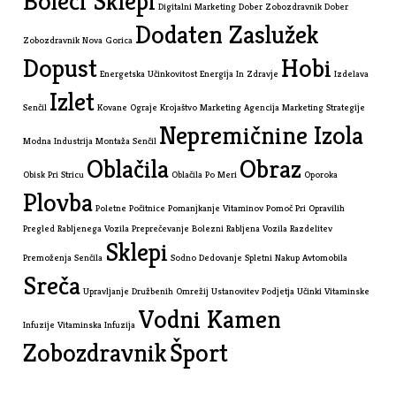
Boleči Sklepi
Digitalni Marketing
Dober Zobozdravnik
Dober
Dodaten Zaslužek
Zobozdravnik Nova Gorica
Dopust
Hobi
Energetska Učinkovitost
Energija In Zdravje
Izdelava
Izlet
Senčil
Kovane Ograje
Krojaštvo
Marketing Agencija
Marketing Strategije
Nepremičnine Izola
Modna Industrija
Montaža Senčil
Oblačila
Obraz
Obisk Pri Stricu
Oblačila Po Meri
Oporoka
Plovba
Poletne Počitnice
Pomanjkanje Vitaminov
Pomoč Pri Opravilih
Pregled Rabljenega Vozila
Preprečevanje Bolezni
Rabljena Vozila
Razdelitev
Sklepi
Premoženja
Senčila
Sodno Dedovanje
Spletni Nakup Avtomobila
Sreča
Upravljanje Družbenih Omrežij
Ustanovitev Podjetja
Učinki Vitaminske
Vodni Kamen
Infuzije
Vitaminska Infuzija
Zobozdravnik
Šport