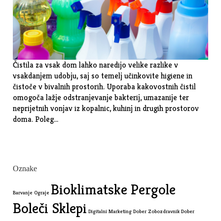
Čistila za vsak dom lahko naredijo velike razlike v
vsakdanjem udobju, saj so temelj učinkovite higiene in
čistoče v bivalnih prostorih. Uporaba kakovostnih čistil
omogoča lažje odstranjevanje bakterij, umazanije ter
neprijetnih vonjav iz kopalnic, kuhinj in drugih prostorov
doma. Poleg…
Oznake
Bioklimatske Pergole
Barvanje Ograje
Boleči Sklepi
Digitalni Marketing
Dober Zobozdravnik
Dober