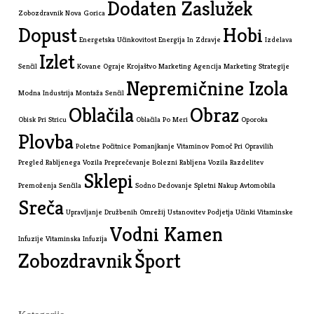
Dodaten Zaslužek
Zobozdravnik Nova Gorica
Dopust
Hobi
Energetska Učinkovitost
Energija In Zdravje
Izdelava
Izlet
Senčil
Kovane Ograje
Krojaštvo
Marketing Agencija
Marketing Strategije
Nepremičnine Izola
Modna Industrija
Montaža Senčil
Oblačila
Obraz
Obisk Pri Stricu
Oblačila Po Meri
Oporoka
Plovba
Poletne Počitnice
Pomanjkanje Vitaminov
Pomoč Pri Opravilih
Pregled Rabljenega Vozila
Preprečevanje Bolezni
Rabljena Vozila
Razdelitev
Sklepi
Premoženja
Senčila
Sodno Dedovanje
Spletni Nakup Avtomobila
Sreča
Upravljanje Družbenih Omrežij
Ustanovitev Podjetja
Učinki Vitaminske
Vodni Kamen
Infuzije
Vitaminska Infuzija
Zobozdravnik
Šport