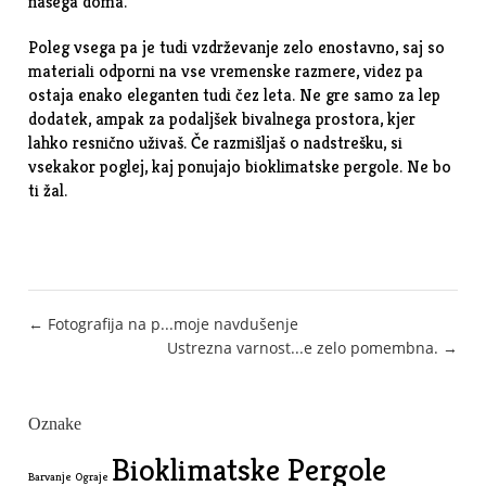
našega doma.
Poleg vsega pa je tudi vzdrževanje zelo enostavno, saj so
materiali odporni na vse vremenske razmere, videz pa
ostaja enako eleganten tudi čez leta. Ne gre samo za lep
dodatek, ampak za podaljšek bivalnega prostora, kjer
lahko resnično uživaš. Če razmišljaš o nadstrešku, si
vsekakor poglej, kaj ponujajo bioklimatske pergole. Ne bo
ti žal.
Post
← Fotografija na p...moje navdušenje
Ustrezna varnost...e zelo pomembna. →
navigation
Oznake
Bioklimatske Pergole
Barvanje Ograje