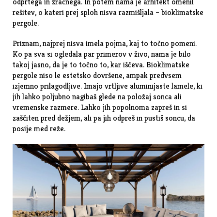
odprtega in zračnega. In potem nama je arhitekt omenil
rešitev, o kateri prej sploh nisva razmišljala –
bioklimatske
pergole
.
Priznam, najprej nisva imela pojma, kaj to točno pomeni.
Ko pa sva si ogledala par primerov v živo, nama je bilo
takoj jasno, da je to točno to, kar iščeva. Bioklimatske
pergole niso le estetsko dovršene, ampak predvsem
izjemno prilagodljive. Imajo vrtljive aluminijaste lamele, ki
jih lahko poljubno nagibaš glede na položaj sonca ali
vremenske razmere. Lahko jih popolnoma zapreš in si
zaščiten pred dežjem, ali pa jih odpreš in pustiš soncu, da
posije med reže.