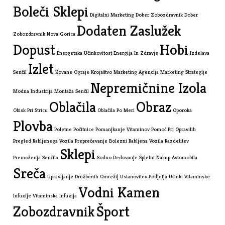
Boleči Sklepi
Digitalni Marketing
Dober Zobozdravnik
Dober
Dodaten Zaslužek
Zobozdravnik Nova Gorica
Dopust
Hobi
Energetska Učinkovitost
Energija In Zdravje
Izdelava
Izlet
Senčil
Kovane Ograje
Krojaštvo
Marketing Agencija
Marketing Strategije
Nepremičnine Izola
Modna Industrija
Montaža Senčil
Oblačila
Obraz
Obisk Pri Stricu
Oblačila Po Meri
Oporoka
Plovba
Poletne Počitnice
Pomanjkanje Vitaminov
Pomoč Pri Opravilih
Pregled Rabljenega Vozila
Preprečevanje Bolezni
Rabljena Vozila
Razdelitev
Sklepi
Premoženja
Senčila
Sodno Dedovanje
Spletni Nakup Avtomobila
Sreča
Upravljanje Družbenih Omrežij
Ustanovitev Podjetja
Učinki Vitaminske
Vodni Kamen
Infuzije
Vitaminska Infuzija
Zobozdravnik
Šport