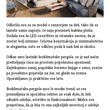
Odločila sva se za model s senzorjem za dež, tako da se
lamele same zaprejo, če naju preseneti kakšna ploha.
Dodala sva še LED osvetlitev in stranske zavese, da je
zvečer bolj intimno. Celotna konstrukcija je minimalistična
in elegantna, zato se odlično poda k naši hiši in okolici.
Odkar smo lastniki bioklimatske pergole, se je naš način
preživljanja časa na prostem popolnoma spremenil.
Zajtrkujemo zunaj, popoldne beremo knjige v senci, zvečer
pa povabimo prijatelje na žar, ne glede na vreme.
Uporabljamo jo praktično vse leto.
Bioklimatske pergole niso le modni trend, so res
premišljena in uporabna rešitev za vsak dom, ki želi
združiti udobje, estetiko in funkcionalnost. Midva sva
prepričana, da je bila to ena najboljših investicij v udobje