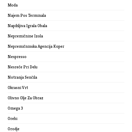
Moda
Najem Pos Terminala
Napihljiva Igrala Obala
Nepremičnine Izola
Nepremičninska Agencija Koper
Nespresso
Nesreče Pri Delu
Notranja Senčila
Okrasni Vrt
Olivno Olje Za Obraz
Omega 3
Orehi
Orodje