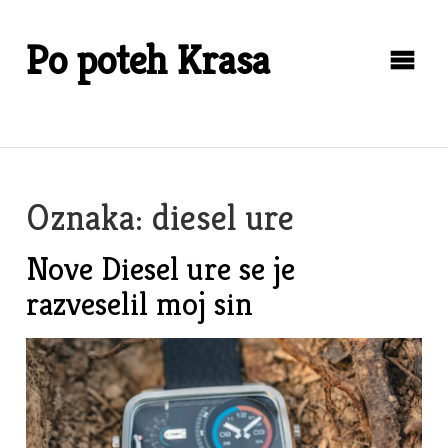
Skip
to
Po poteh Krasa
content
Oznaka:
diesel ure
Nove Diesel ure se je
razveselil moj sin