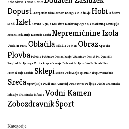
Zobozdravnik Nova Gorica
Dopust
Hobi
Energetska Učinkovitost
Energija In Zdravje
Izdelava
Izlet
Senčil
Kovane Ograje
Krojaštvo
Marketing Agencija
Marketing Strategije
Nepremičnine Izola
Modna Industrija
Montaža Senčil
Oblačila
Obraz
Obisk Pri Stricu
Oblačila Po Meri
Oporoka
Plovba
Poletne Počitnice
Pomanjkanje Vitaminov
Pomoč Pri Opravilih
Pregled Rabljenega Vozila
Preprečevanje Bolezni
Rabljena Vozila
Razdelitev
Sklepi
Premoženja
Senčila
Sodno Dedovanje
Spletni Nakup Avtomobila
Sreča
Upravljanje Družbenih Omrežij
Ustanovitev Podjetja
Učinki Vitaminske
Vodni Kamen
Infuzije
Vitaminska Infuzija
Zobozdravnik
Šport
Kategorije