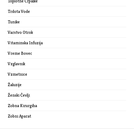
Toplotne Črpalke
Trdota Vode
Tunike
Varstvo Otrok
Vitaminska Infuzija
Vreme Bovec
Vzglavnik
Vzmetnice
Žaluzije
Ženski Čevlji
Zobna Kirurgiha
Zobni Aparat