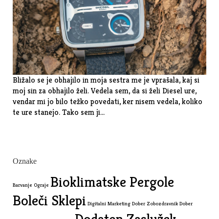
Bližalo se je obhajilo in moja sestra me je vprašala, kaj si
moj sin za obhajilo želi. Vedela sem, da si želi Diesel ure,
vendar mi jo bilo težko povedati, ker nisem vedela, koliko
te ure stanejo. Tako sem ji…
Oznake
Bioklimatske Pergole
Barvanje Ograje
Boleči Sklepi
Digitalni Marketing
Dober Zobozdravnik
Dober
Dodaten Zaslužek