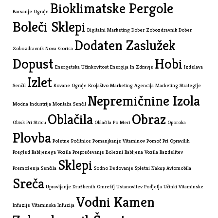
Bioklimatske Pergole
Barvanje Ograje
Boleči Sklepi
Digitalni Marketing
Dober Zobozdravnik
Dober
Dodaten Zaslužek
Zobozdravnik Nova Gorica
Dopust
Hobi
Energetska Učinkovitost
Energija In Zdravje
Izdelava
Izlet
Senčil
Kovane Ograje
Krojaštvo
Marketing Agencija
Marketing Strategije
Nepremičnine Izola
Modna Industrija
Montaža Senčil
Oblačila
Obraz
Obisk Pri Stricu
Oblačila Po Meri
Oporoka
Plovba
Poletne Počitnice
Pomanjkanje Vitaminov
Pomoč Pri Opravilih
Pregled Rabljenega Vozila
Preprečevanje Bolezni
Rabljena Vozila
Razdelitev
Sklepi
Premoženja
Senčila
Sodno Dedovanje
Spletni Nakup Avtomobila
Sreča
Upravljanje Družbenih Omrežij
Ustanovitev Podjetja
Učinki Vitaminske
Vodni Kamen
Infuzije
Vitaminska Infuzija