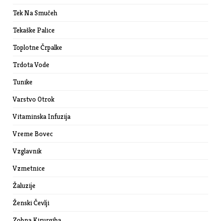
Tek Na Smučeh
Tekaške Palice
Toplotne Črpalke
Trdota Vode
Tunike
Varstvo Otrok
Vitaminska Infuzija
Vreme Bovec
Vzglavnik
Vzmetnice
Žaluzije
Ženski Čevlji
Zobna Kirurgiha