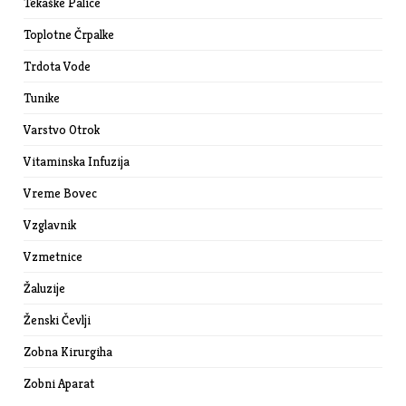
Tekaške Palice
Toplotne Črpalke
Trdota Vode
Tunike
Varstvo Otrok
Vitaminska Infuzija
Vreme Bovec
Vzglavnik
Vzmetnice
Žaluzije
Ženski Čevlji
Zobna Kirurgiha
Zobni Aparat