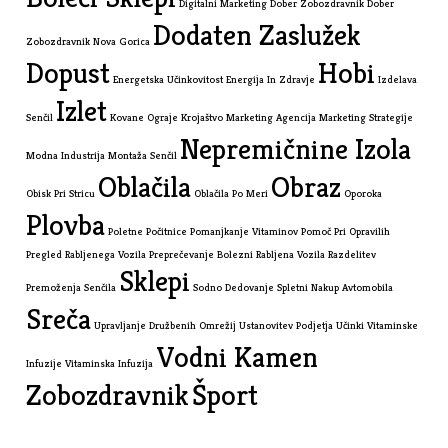
Digitalni Marketing
Dober Zobozdravnik
Dober
Dodaten Zaslužek
Zobozdravnik Nova Gorica
Dopust
Hobi
Energetska Učinkovitost
Energija In Zdravje
Izdelava
Izlet
Senčil
Kovane Ograje
Krojaštvo
Marketing Agencija
Marketing Strategije
Nepremičnine Izola
Modna Industrija
Montaža Senčil
Oblačila
Obraz
Obisk Pri Stricu
Oblačila Po Meri
Oporoka
Plovba
Poletne Počitnice
Pomanjkanje Vitaminov
Pomoč Pri Opravilih
Pregled Rabljenega Vozila
Preprečevanje Bolezni
Rabljena Vozila
Razdelitev
Sklepi
Premoženja
Senčila
Sodno Dedovanje
Spletni Nakup Avtomobila
Sreča
Upravljanje Družbenih Omrežij
Ustanovitev Podjetja
Učinki Vitaminske
Vodni Kamen
Infuzije
Vitaminska Infuzija
Zobozdravnik
Šport