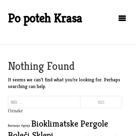
Skip
to
Po poteh Krasa
content
Nothing Found
It seems we can’t find what you’re looking for. Perhaps
searching can help.
Išči:
Oznake
Bioklimatske Pergole
Barvanje Ograje
Boleči Sklepi